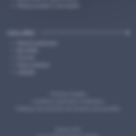
Photos produits & descriptifs
Liens utiles
Devenir partenaire
Kit média
À la une
Nous contacter
Linkedin
Mentions légales
Conditions générales d’utilisation
Politique de protection de données personnelles
© Resip 2026
Une société du groupe Cegedim