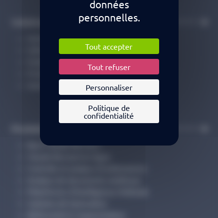
données
personnelles.
Solutions
Acteurs d’officine
Tout accepter
Editeurs de logiciels
Etablissements de soins
Tout refuser
Professionnels de santé
Autres acteurs de santé
Personnaliser
Politique de
confidentialité
Produits
Base Claude Bernard
Claude Bernard en ligne
Contrôle et analyse d’ordonnances
Analyse de documents médicaux
Plateforme d’Intelligence Médicale
Solution de facturation
Référentiel & Segmentation