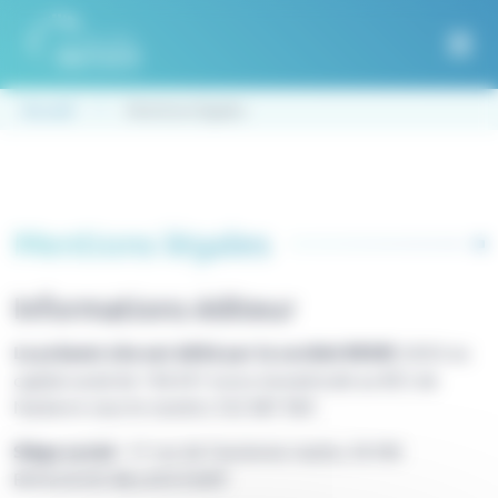
Panneau de gestion des cookies
Accueil
Mentions légales
Mentions légales
Informations éditeur
Le présent site est édité par la société RESIP,
SASU au
capital social de 158.457 euros immatriculé au RCS de
Nanterre sous le numéro 332 087 964
Siège social
: 17 rue de l’ancienne mairie, 92100
BOULOGNE-BILLANCOURT