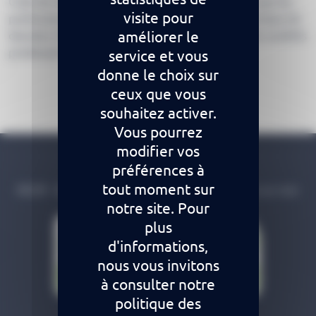
Code de Santé Publique, la société RESIP déclare que les
visite pour
professionnels de santé générant le contenu de la base de
améliorer le
données Claude Bernard n’ont pas de lien avec des sociétés
produisant ou exploitant des produits de santé.
service et vous
donne le choix sur
ceux que vous
souhaitez activer.
Vous pourrez
modifier vos
préférences à
Claude Bernard
tout moment sur
RESIP - 84 A boulevard Chanzy 62200 Boulogne sur mer
notre site. Pour
plus
d'informations,
nous vous invitons
à consulter notre
politique des