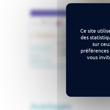
Ce site utili
des statistiq
sur ceu
préférences 
vous invi
Avantages