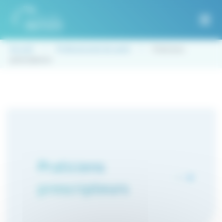
Panneau de gestion des cookies
Accueil
Professionnels de santé
Praticiens
prescripteurs
Praticiens
prescripteurs