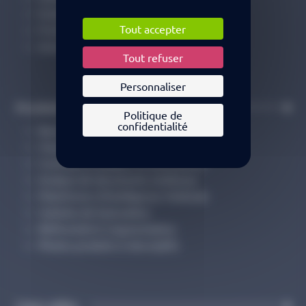
Etablissements de soins
Tout accepter
Professionnels de santé
Autres acteurs de santé
Tout refuser
Personnaliser
Produits
Politique de
confidentialité
Base Claude Bernard
Claude Bernard en ligne
Contrôle et analyse d’ordonnances
Analyse de documents médicaux
Plateforme d’Intelligence Médicale
Solution de facturation
Référentiel & Segmentation
Photos produits & descriptifs
Liens utiles