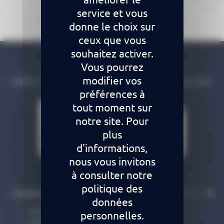
service et vous
donne le choix sur
ceux que vous
souhaitez activer.
Vous pourrez
Claude Bernard
modifier vos
RESIP - 84 A boulevard Chanzy 62200 Boulogne sur mer
préférences à
tout moment sur
notre site. Pour
plus
d'informations,
nous vous invitons
à consulter notre
politique des
Solutions
données
Acteurs d’officine
personnelles.
Editeurs de logiciels