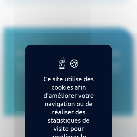
Analyse de documents médicaux
Retranscrivez automatiquement et sans double
saisie, l’ensemble de vos documents médicaux
Ce site utilise des
cookies afin
En savoir plus
d'améliorer votre
navigation ou de
réaliser des
statistiques de
visite pour
améliorer le