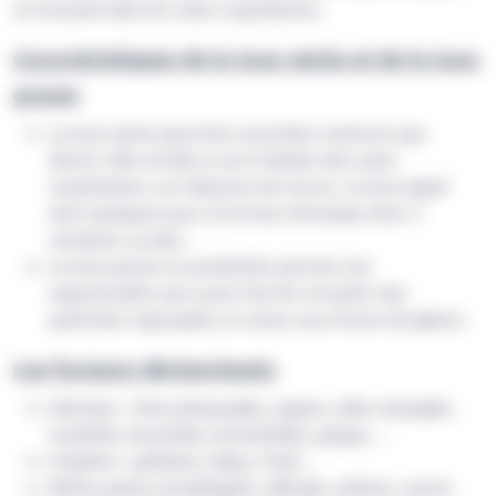
se trouvant dans les voies respiratoires.
Caractéristiques de la toux sèche et de la toux
grasse
La toux sèche peut être aussi bien nocturne que
diurne. Elle est liée à une irritation des voies
respiratoires, en l’absence de mucus. La toux aiguë
dure quelques jours et la toux chronique dure 3
semaines ou plus.
La toux grasse ou productive permet une
expectoration qui a pour but de recracher des
particules regroupées en amas sous forme de glaires.
Les facteurs déclenchants
Infection : rhino-pharyngite, angine, otite, laryngite,
trachéite, bronchite, bronchiolite, grippe,…
Irritation : pollution, tabac, froid…
Reflux gastro-œsophagien, allergie, asthme, cancer.