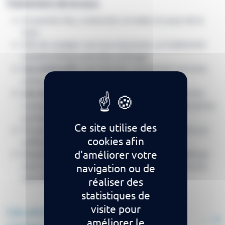
Traitement de la toux
En premier lieu, rechercher et traiter la cause de la
toux.
Afin de soulager une toux épuisante, un traitement
symptomatique peut être envisagé.
Les antitussifs
sont réservés uniquement aux toux
sèches, non productives et gênantes.
Les mucolytiques ou expectorants
favorisent les
crachats lors de la toux grasse. Eviter si possible de les
prendre le soir avant le coucher.
Ce site utilise des
Ne pas associer un expectorant ou mucolytique à un
cookies afin
antitussif.
d'améliorer votre
Respecter la posologie du traitement qui ne doit pas
durer plus de 5 à 6 jours. Consulter un médecin si la
navigation ou de
toux dure plus d’une semaine.
réaliser des
statistiques de
visite pour
Ces articles pourraient vous
améliorer le