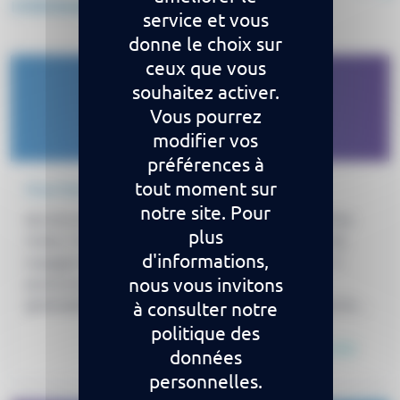
intéresser
service et vous
donne le choix sur
ceux que vous
souhaitez activer.
Vous pourrez
modifier vos
préférences à
tout moment sur
Diarrhée du voyageur
notre site. Pour
Qu’est-ce que c’est ? Définie comme l’émission d’au
plus
moins 3 selles non formées par jour, la diarrhée du
d'informations,
voyageur est, le plus souvent, bénigne, brève (< 5
nous vous invitons
jours) et guérit spontanément. Elle survient
généralement lors de séjours dans des régions où les
à consulter notre
conditions sanitaires et d’hygiène sont précaires. Les
politique des
Lire la suite
causes et la prévention Lors d’un […]
données
personnelles.