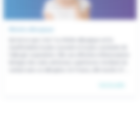
Rhinite allergique
Qu’est-ce que c’est ? La rhinite allergique est la
manifestation la plus courante et la plus constante de
l’allergie respiratoire. Elle une affection inflammatoire
bénigne des voies aériennes supérieures résultant du
contact avec un allergène. En France, elle touche 25 %
de la population générale. Signes cliniques Les
Lire la suite
symptômes les plus fréquents sont : écoulement […]