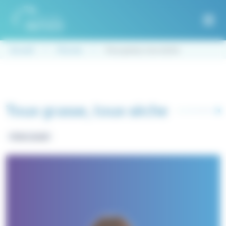
Panneau de gestion des cookies
Accueil
À la une
Toux grasse, toux sèche
Toux grasse, toux sèche
Fiche conseil