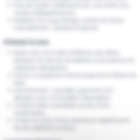
Prise de certains médicaments (ex : toux sèche sous
certains antihypertenseurs).
Inhalation d’un corps étranger causant une fausse
route (attention : situation d’urgence).
Prévenir la toux
Rester chez soi et éviter d’effectuer des efforts
physiques lors des pics de pollution ou de présence de
substances allergisantes.
Prévoir un programme d’arrêt progressif et efficace du
tabac.
Environnement : si possible suppression d’un
allergène, aérer et humidifier l’atmosphère.
Certaines huiles essentielles ont des vertus
assainissantes.
Se laver les mains à l’eau savonneuse régulièrement
lors des épidémies en hiver.